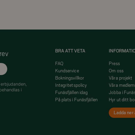
BRA ATT VETA
INFORMATI
rev
FAQ
Press
Kundservice
Om oss
Bokningsvillkor
Våra projekt
h erbjudanden,
Integritetspolicy
Våra medle
behandlas i
Funäsfjällen idag
Jobba i Funäs
På plats i Funäsfjällen
Hyr ut ditt b
Ladda ner 