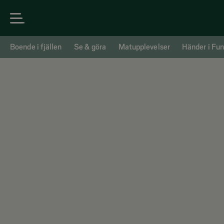
Boende i fjällen
Se & göra
Matupplevelser
Händer i Fun