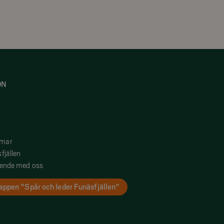
ON
mmar
fjällen
oende med oss
appen "Spår och leder Funäsfjällen"