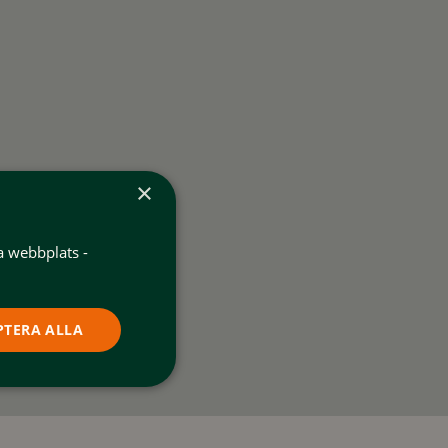
×
a webbplats -
PTERA ALLA