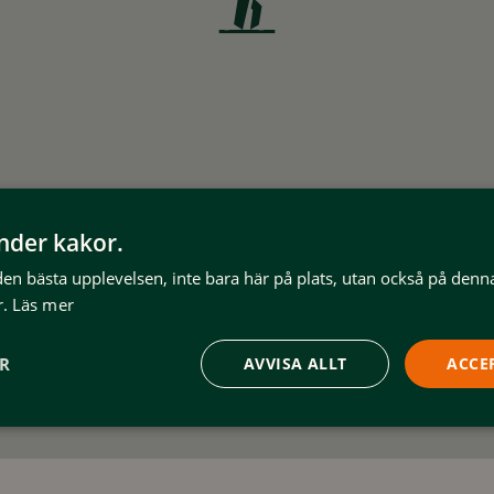
änder kakor.
 den bästa upplevelsen, inte bara här på plats, utan också på denn
.
Läs mer
ER
AVVISA ALLT
ACCE