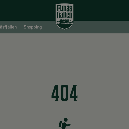
äsfjällen
Shopping
404