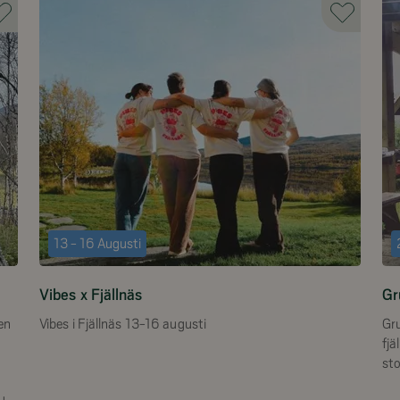
13 - 16 Augusti
Vibes x Fjällnäs
Gr
en
Vibes i Fjällnäs 13-16 augusti
Gru
fjä
st