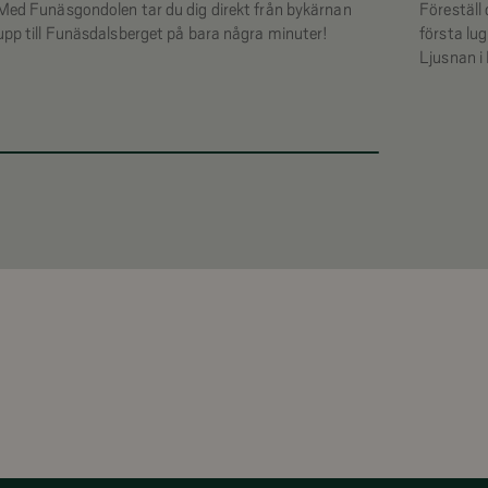
Med Funäsgondolen tar du dig direkt från bykärnan
Föreställ 
upp till Funäsdalsberget på bara några minuter!
första lu
Ljusnan i 
bär ström
vackraste 
betesmark