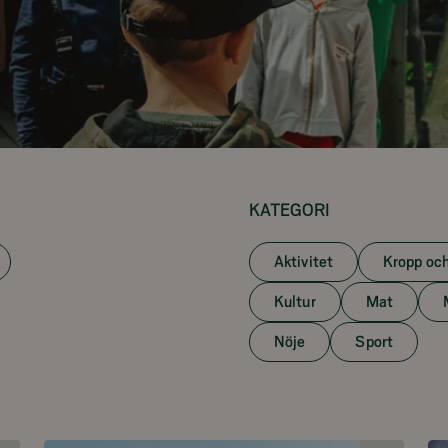
KATEGORI
Aktivitet
Kropp och
Kultur
Mat
Nöje
Sport