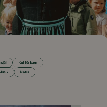
 själ
Kul för barn
Musik
Natur