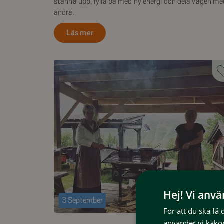
stanna upp, fylla på med ny energi och dela vägen me
andra.
Läs mer
Hej! Vi anv
3 September
För att du ska få
använder vi kakor