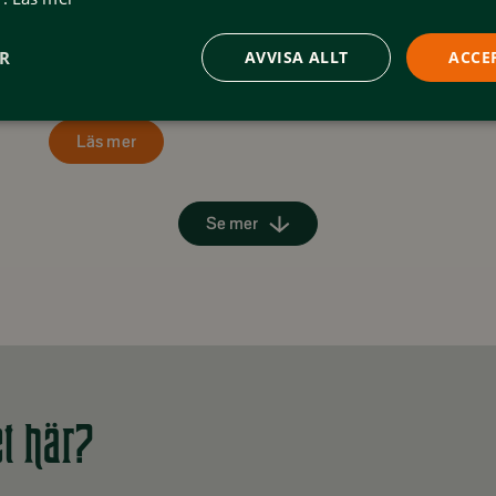
Höstmarknad Tänndalen
Höstmarkand på Tänndalens bygdegård.
ER
AVVISA ALLT
ACCE
Läs mer
Se mer
et här?