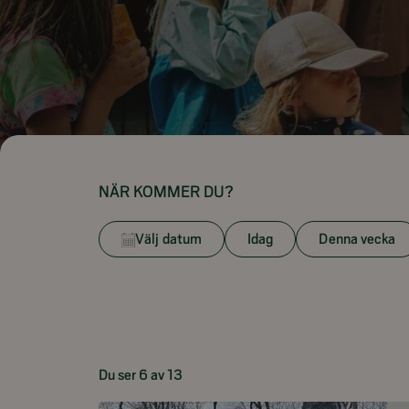
NÄR KOMMER DU?
Välj datum
Idag
Denna vecka
Du ser 6 av 13