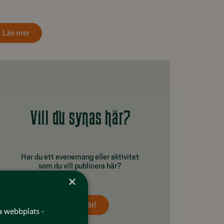
Läs mer
Vill du synas här?
Har du ett evenemang eller aktivitet
som du vill publicera här?
×
Tipsa här!
a webbplats -