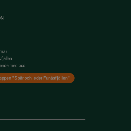
ON
mmar
fjällen
oende med oss
appen "Spår och leder Funäsfjällen"