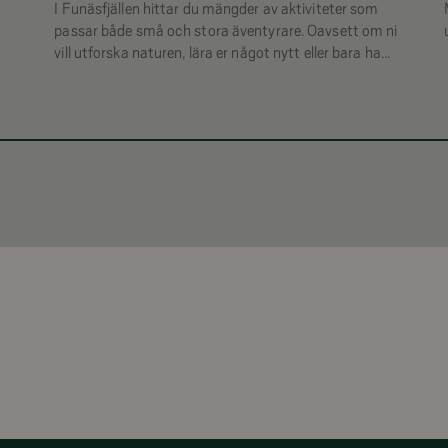
I Funäsfjällen hittar du mängder av aktiviteter som
passar både små och stora äventyrare. Oavsett om ni
vill utforska naturen, lära er något nytt eller bara ha
roligt tillsammans finns upplevelser som skapar
minnen för livet.