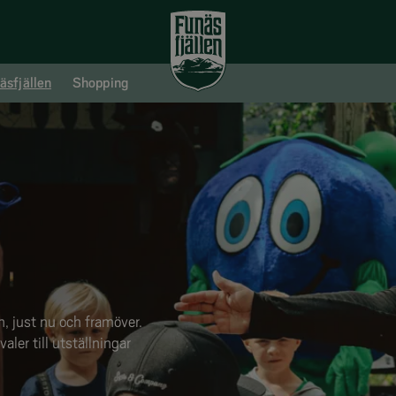
äsfjällen
Shopping
n, just nu och framöver.
aler till utställningar