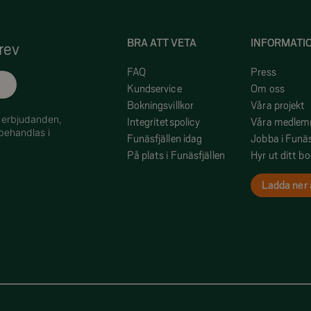
BRA ATT VETA
INFORMATI
rev
FAQ
Press
Kundservice
Om oss
Bokningsvillkor
Våra projekt
h erbjudanden,
Integritetspolicy
Våra medle
behandlas i
Funäsfjällen idag
Jobba i Funäs
På plats i Funäsfjällen
Hyr ut ditt b
Ladda ner 