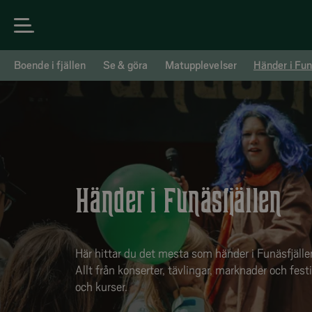
Boende i fjällen
Se & göra
Matupplevelser
Händer i Fun
Händer i Funäsfjällen
Här hittar du det mesta som händer i Funäsfjälle
Allt från konserter, tävlingar, marknader och festiv
och kurser.