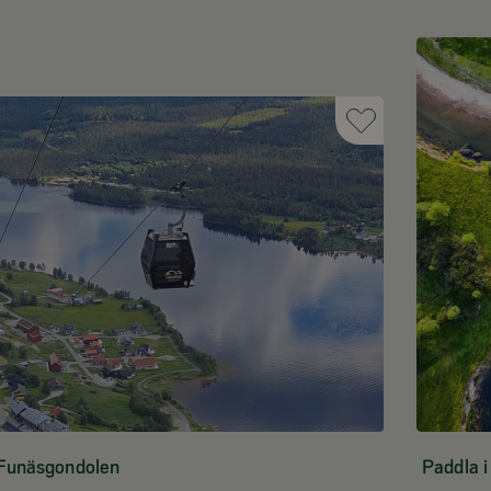
Funäsgondolen
Paddla i