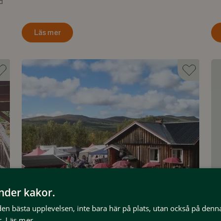
d
Läs mer
änder kakor.
5 September
 den bästa upplevelsen, inte bara här på plats, utan också på denn
.
Läs mer