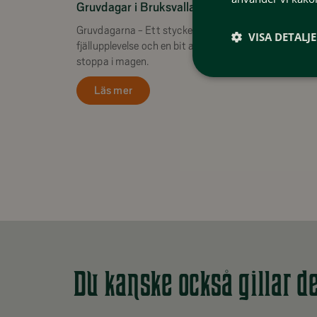
Gruvdagar i Bruksvallarna
Gruvdagarna - Ett stycke historia, kultur, naturskön
VISA DETALJ
fjällupplevelse och en bit av den goda kolbullen att
stoppa i magen.
Läs mer
Du kanske också gillar d