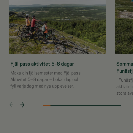
Fjällpass aktivitet 5-8 dagar
Sommara
Funäsfj
Maxa din fjällsemester med Fjällpass
Aktivitet 5–8 dagar – boka idag och
I Funäsf
fyll varje dag med nya upplevelser.
aktivite
stora äve
utforska
eller bar
upplevel
livet.