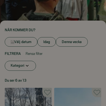
NÄR KOMMER DU?
Välj datum
Idag
Denna vecka
FILTRERA
Rensa filter
Kategori
Du ser 6 av 13