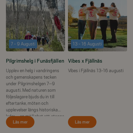
7 - 9 Augusti
13 - 16 Augusti
Pilgrimshelg i Funäsfjällen
Vibes x Fjällnäs
Upplev en helg i vandringens
Vibes i Fjällnäs 13-16 augusti
och gemenskapens tecken
under Pilgrimshelgen 7–9
augusti. Med naturen som
följeslagare bjuds du in till
eftertanke, möten och
upplevelser längs historiska
leder – en möjlighet att stanna
Läs mer
Läs mer
upp, fylla på med ny energi och
dela vägen med andra.