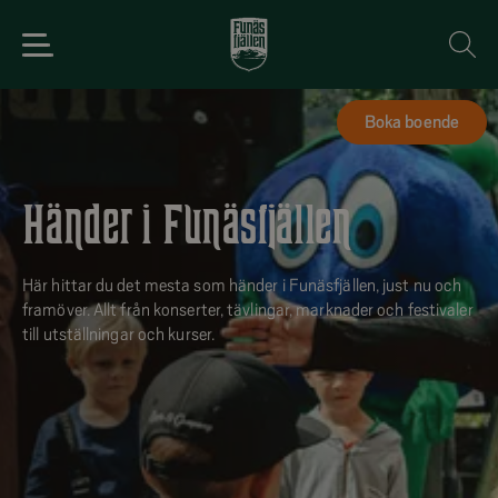
Boka boende
Händer i Funäsfjällen
Här hittar du det mesta som händer i Funäsfjällen, just nu och
framöver. Allt från konserter, tävlingar, marknader och festivaler
till utställningar och kurser.