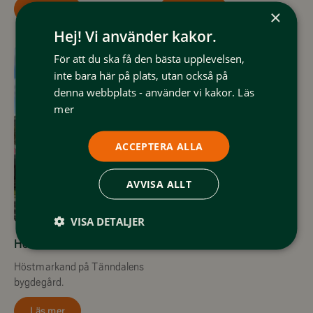
Läs mer
Läs mer
×
Hej! Vi använder kakor.
För att du ska få den bästa upplevelsen,
inte bara här på plats, utan också på
denna webbplats - använder vi kakor.
Läs
mer
ACCEPTERA ALLA
AVVISA ALLT
5 September
VISA DETALJER
Höstmarknad Tänndalen
Höstmarkand på Tänndalens
bygdegård.
Läs mer