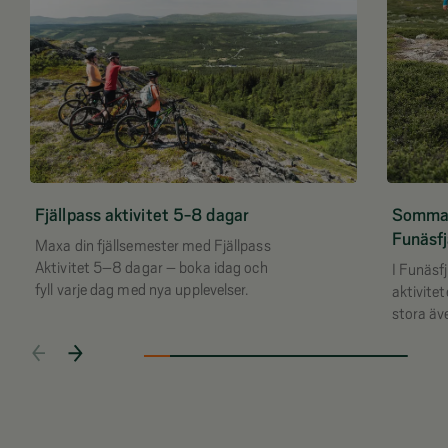
Fjällpass aktivitet 5-8 dagar
Sommara
Funäsfj
Maxa din fjällsemester med Fjällpass
Aktivitet 5–8 dagar – boka idag och
I Funäsf
fyll varje dag med nya upplevelser.
aktivite
stora äve
utforska
eller bar
upplevel
livet.