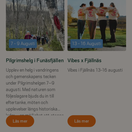
7 - 9 Augusti
13 - 16 Augusti
Pilgrimshelg i Funäsfjällen
Vibes x Fjällnäs
Upplev en helg i vandringens
Vibes i Fjällnäs 13-16 augusti
och gemenskapens tecken
under Pilgrimshelgen 7–9
augusti. Med naturen som
följeslagare bjuds du in till
eftertanke, möten och
upplevelser längs historiska
leder – en möjlighet att stanna
Läs mer
Läs mer
upp, fylla på med ny energi och
dela vägen med andra.