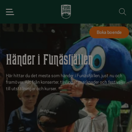
Boka boende
Händer i Funäsfjällen
Här hittar du det mesta som händer i Funäsfjällen, just nu och
framöver. Allt från konserter, tävlingar, marknader och festivaler
till utställningar och kurser.