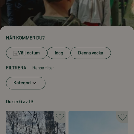
NÄR KOMMER DU?
Välj datum
Idag
Denna vecka
FILTRERA
Rensa filter
Kategori
Du ser 6 av 13