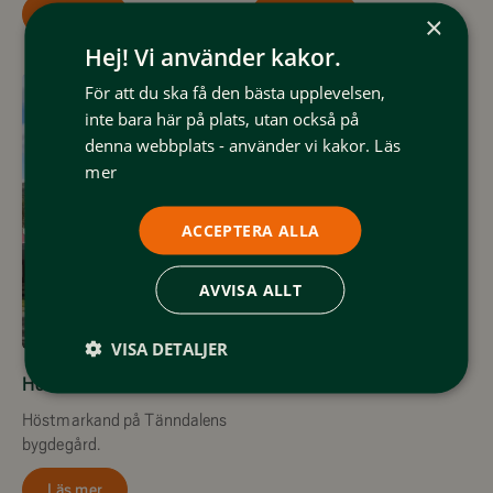
Läs mer
Läs mer
×
Hej! Vi använder kakor.
För att du ska få den bästa upplevelsen,
inte bara här på plats, utan också på
denna webbplats - använder vi kakor.
Läs
mer
ACCEPTERA ALLA
AVVISA ALLT
5 September
VISA DETALJER
Höstmarknad Tänndalen
Höstmarkand på Tänndalens
bygdegård.
Läs mer