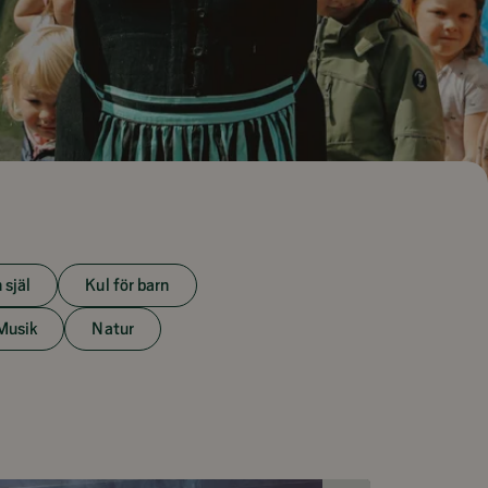
 själ
Kul för barn
Musik
Natur