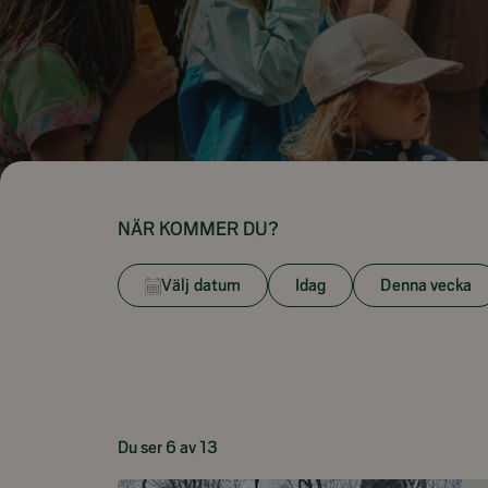
NÄR KOMMER DU?
Välj datum
Idag
Denna vecka
Du ser 6 av 13