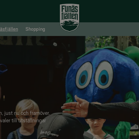
äsfjällen
Shopping
n, just nu och framöver.
aler till utställningar