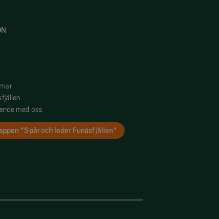
ON
mmar
fjällen
oende med oss
appen "Spår och leder Funäsfjällen"