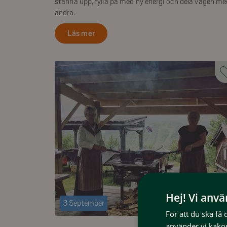
stanna upp, fylla på med ny energi och dela vägen me
andra.
Läs mer
Hej! Vi anv
3 September
För att du ska få
använder vi kakor