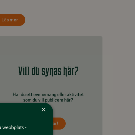
Läs mer
Vill du synas här?
Har du ett evenemang eller aktivitet
som du vill publicera här?
×
Tipsa här!
a webbplats -