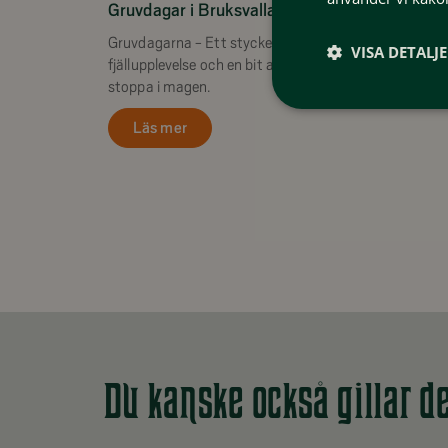
Gruvdagar i Bruksvallarna
Gruvdagarna - Ett stycke historia, kultur, naturskön
VISA DETALJ
fjällupplevelse och en bit av den goda kolbullen att
stoppa i magen.
Läs mer
Du kanske också gillar d