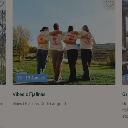
13 - 16 Augusti
Vibes x Fjällnäs
Gr
en
Vibes i Fjällnäs 13-16 augusti
Gru
fjä
st