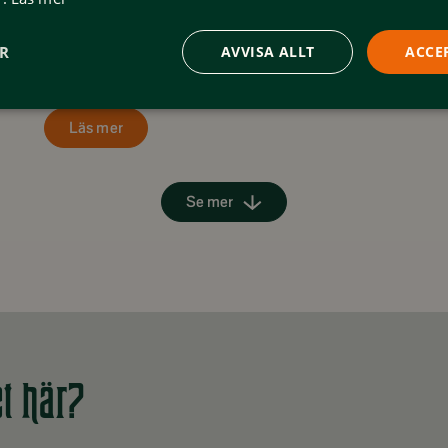
Höstmarknad Tänndalen
Höstmarkand på Tänndalens bygdegård.
ER
AVVISA ALLT
ACCE
Läs mer
Se mer
et här?