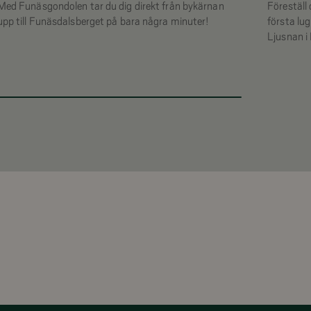
Med Funäsgondolen tar du dig direkt från bykärnan
Föreställ 
upp till Funäsdalsberget på bara några minuter!
första lu
Ljusnan i 
bär ström
vackraste 
betesmark