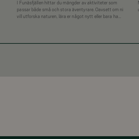
I Funäsfjällen hittar du mängder av aktiviteter som
passar både små och stora äventyrare. Oavsett om ni
vill utforska naturen, lära er något nytt eller bara ha
roligt tillsammans finns upplevelser som skapar
minnen för livet.