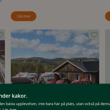
d
Läs mer
änder kakor.
5 September
 den bästa upplevelsen, inte bara här på plats, utan också på denn
.
Läs mer