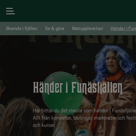
Boende i fjällen
Se & göra
Matupplevelser
Händer i Fun
Händer i Funäsfjällen
Här hittar du det mesta som händer i Funäsfjälle
Allt från konserter, tävlingar, marknader och festiv
och kurser.