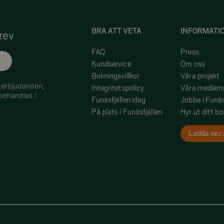
BRA ATT VETA
INFORMATI
rev
FAQ
Press
Kundservice
Om oss
Bokningsvillkor
Våra projekt
h erbjudanden,
Integritetspolicy
Våra medle
behandlas i
Funäsfjällen idag
Jobba i Funäs
På plats i Funäsfjällen
Hyr ut ditt b
Ladda ner 