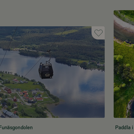
Funäsgondolen
Paddla i