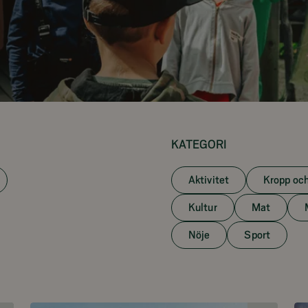
KATEGORI
Aktivitet
Kropp och
Kultur
Mat
Nöje
Sport