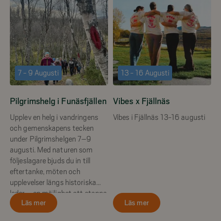
7 - 9 Augusti
13 - 16 Augusti
Pilgrimshelg i Funäsfjällen
Vibes x Fjällnäs
Upplev en helg i vandringens
Vibes i Fjällnäs 13-16 augusti
och gemenskapens tecken
under Pilgrimshelgen 7–9
augusti. Med naturen som
följeslagare bjuds du in till
eftertanke, möten och
upplevelser längs historiska
leder – en möjlighet att stanna
Läs mer
Läs mer
upp, fylla på med ny energi och
dela vägen med andra.