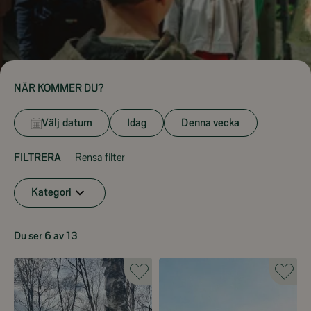
NÄR KOMMER DU?
Välj datum
Idag
Denna vecka
FILTRERA
Rensa filter
Kategori
Du ser 6 av 13