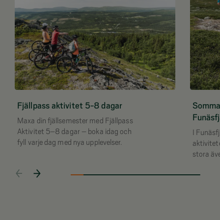
Fjällpass aktivitet 5-8 dagar
Sommara
Funäsfj
Maxa din fjällsemester med Fjällpass
Aktivitet 5–8 dagar – boka idag och
I Funäsf
fyll varje dag med nya upplevelser.
aktivite
stora äve
utforska
eller bar
upplevel
livet.