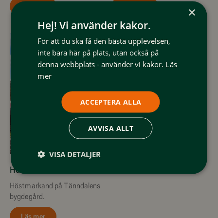
Läs mer
Läs mer
×
Hej! Vi använder kakor.
För att du ska få den bästa upplevelsen,
inte bara här på plats, utan också på
denna webbplats - använder vi kakor.
Läs
mer
ACCEPTERA ALLA
AVVISA ALLT
5 September
VISA DETALJER
Höstmarknad Tänndalen
Höstmarkand på Tänndalens
bygdegård.
Läs mer