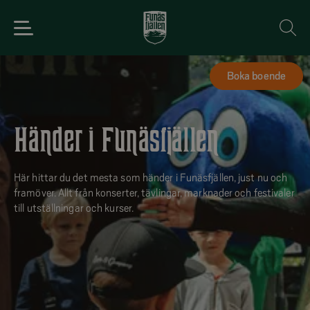
Boka boende
Händer i Funäsfjällen
Här hittar du det mesta som händer i Funäsfjällen, just nu och
framöver. Allt från konserter, tävlingar, marknader och festivaler
till utställningar och kurser.