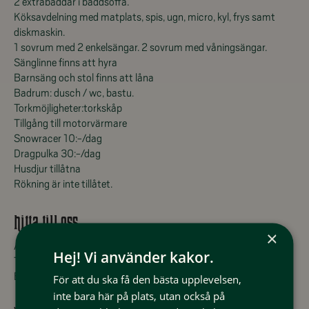
2 extrabäddar i bäddsoffa.
Köksavdelning med matplats, spis, ugn, micro, kyl, frys samt
diskmaskin.
1 sovrum med 2 enkelsängar. 2 sovrum med våningsängar.
Sänglinne finns att hyra
Barnsäng och stol finns att låna
Badrum: dusch / wc, bastu.
Torkmöjligheter:torkskåp
Tillgång till motorvärmare
Snowracer 10:-/dag
Dragpulka 30:-/dag
Husdjur tillåtna
Rökning är inte tillåtet.
hitta till oss
×
Adress: Fjällsäterns stugby, 840 98 Tänndalen
Hej! Vi använder kakor.
Telefon: 0684-222 00
E-post:
info@fjallsatern.se
För att du ska få den bästa upplevelsen,
inte bara här på plats, utan också på