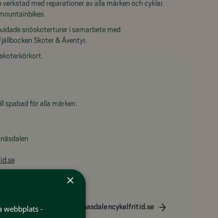
 verkstad med reparationer av alla märken och cyklar.
 mountainbikes.
guidade snöskoterturer i samarbete med
ällbocken Skoter & Äventyr.
öskoterkörkort.
ill spabad för alla märken.
unäsdalen
id.se
×
alencykelfritid
www.funasdalencykelfritid.se
a webbplats -