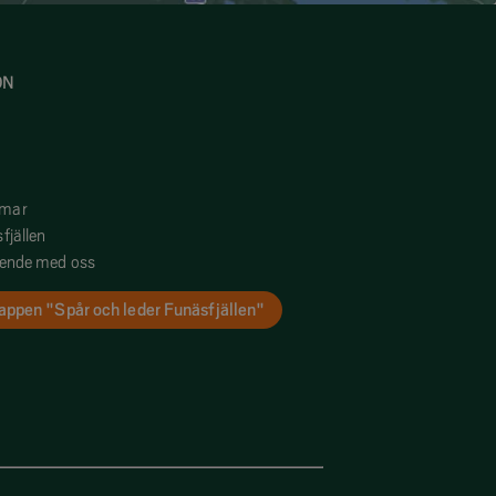
ON
mmar
fjällen
oende med oss
appen "Spår och leder Funäsfjällen"