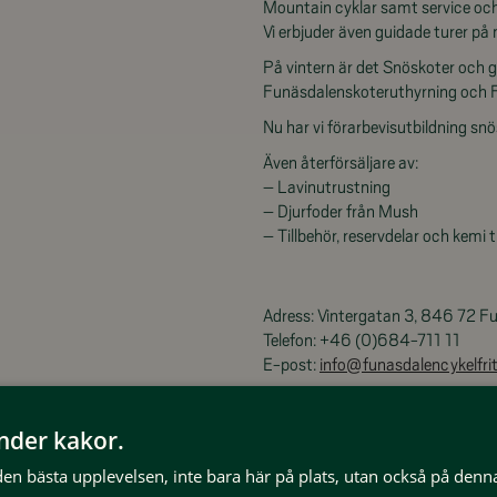
Mountain cyklar samt service och
Vi erbjuder även guidade turer på
På vintern är det Snöskoter och 
Funäsdalenskoteruthyrning och Fj
Nu har vi förarbevisutbildning sn
Även återförsäljare av:
– Lavinutrustning
– Djurfoder från Mush
– Tillbehör, reservdelar och kemi t
Adress: Vintergatan 3, 846 72 F
Telefon: +46 (0)684-711 11
E-post:
info@funasdalencykelfrit
änder kakor.
Funäsdalen
Cykel och
@funasd
 den bästa upplevelsen, inte bara här på plats, utan också på denn
Fritid