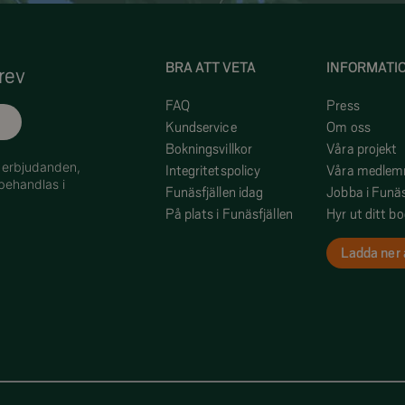
BRA ATT VETA
INFORMATI
rev
FAQ
Press
Kundservice
Om oss
Bokningsvillkor
Våra projekt
h erbjudanden,
Integritetspolicy
Våra medle
behandlas i
Funäsfjällen idag
Jobba i Funäs
På plats i Funäsfjällen
Hyr ut ditt b
Ladda ner 