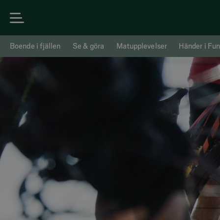
Boende i fjällen
Se & göra
Matupplevelser
Händer i Fun