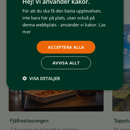
Hej! Vi använder kakor.
Mer runt Funäsdalsberget
För att du ska få den bästa upplevelsen,
inte bara här på plats, utan också på
denna webbplats - använder vi kakor.
Läs
mer
ACCEPTERA ALLA
AVVISA ALLT
VISA DETALJER
Fjällrestaurangen
Toppst
Två trappor ner på Hotell Funäsdalen
På toppe