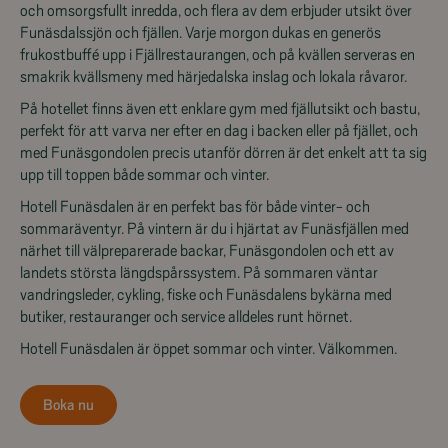
och omsorgsfullt inredda, och flera av dem erbjuder utsikt över
Funäsdalssjön och fjällen. Varje morgon dukas en generös
frukostbuffé upp i Fjällrestaurangen, och på kvällen serveras en
smakrik kvällsmeny med härjedalska inslag och lokala råvaror.
På hotellet finns även ett enklare gym med fjällutsikt och bastu,
perfekt för att varva ner efter en dag i backen eller på fjället, och
med Funäsgondolen precis utanför dörren är det enkelt att ta sig
upp till toppen både sommar och vinter.
Hotell Funäsdalen är en perfekt bas för både vinter- och
sommaräventyr. På vintern är du i hjärtat av Funäsfjällen med
närhet till välpreparerade backar, Funäsgondolen och ett av
landets största längdspårssystem. På sommaren väntar
vandringsleder, cykling, fiske och Funäsdalens bykärna med
butiker, restauranger och service alldeles runt hörnet.
Hotell Funäsdalen är öppet sommar och vinter. Välkommen.
Boka nu