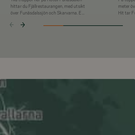
hittar du Fjällrestaurangen, med utsikt
meter öv
över Funäsdalssjön och Skarvarna. En
Hit tar 
plats att återvända till, oavsett om det
bykärnan
är för frukost, lunch eller middag.
utsikten
att slå. 
Funäsfjä
så långt 