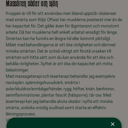
Massören söder om sjön
Kroppen är till för att användas men ibland uppstår obalanser
med smärta som följd. Oftast har musklerna presterat mer än de
har kapacitet för. Det gäller även för lågintensivt och monotont
arbete. Då har musklerna helt enkelt arbetat ensidigt för länge.
Smärtan kan ha funnits en längre tid eller kommit plötsligt.
Målet med behandlingarna är att öka rörligheten och därmed
minska smärtan. Det är också viktigt att förstå orsaken till
smärtan och hitta sätt som du kan använda för att öka och
behålla rörligheten. Syftet är att öka din kapacitet att möta
belastningar.
Med massageterapi och laserterapi behandlar jag exempelvis
nackspärr, spänningshuvudvärk, smärta i
axlar/skuldror/armbåge/händer, rygg, höfter, knän, benhinnor,
seninflammationer, plantar fasciit (hälsporre), tår osv. Med
laserterapi kan jag behandla akuta skador i syfte att minska
smärta, undvika onödig svullnad samt starta en effektiv
läkningsprocess.
Välkommen!
×