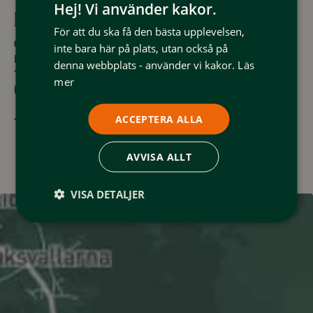
Hej! Vi använder kakor.
Hitta hit och kontakt
För att du ska få den bästa upplevelsen,
Gatuadress:
Sjösvängen 16
inte bara här på plats, utan också på
Postadress:
84673 Funäsdalen
denna webbplats - använder vi kakor.
Läs
Telefonnummer:
0760502852
mer
E-post:
katarinatutturen@gmail.com
ACCEPTERA ALLA
Till Massöromsjön
AVVISA ALLT
VISA DETALJER