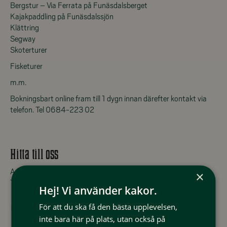
Bergstur – Via Ferrata på Funäsdalsberget
Kajakpaddling på Funäsdalssjön
Klättring
Segway
Skoterturer
Fisketurer
m.m.
Bokningsbart online fram till 1 dygn innan därefter kontakt via
telefon. Tel 0684-223 02
Hitta till oss
Adress: Rörosvägen 23, 846 72 Funäsdalen
×
Telefon: +46 (0)684-223 02
Hej! Vi använder kakor.
För att du ska få den bästa upplevelsen,
puls.nu
inte bara här på plats, utan också på