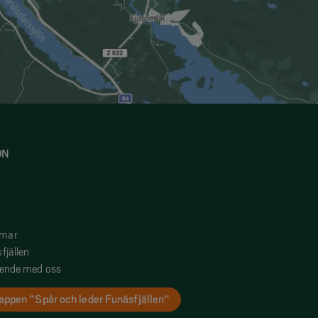
ON
mmar
fjällen
oende med oss
appen "Spår och leder Funäsfjällen"