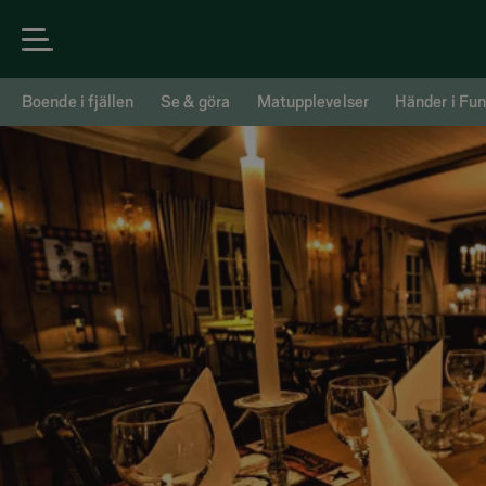
Boende i fjällen
Se & göra
Matupplevelser
Händer i Fun