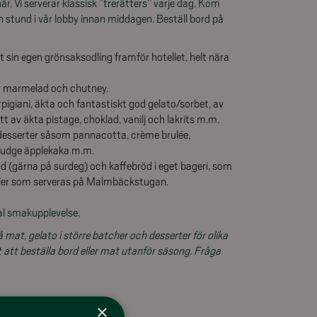
r, Vi serverar klassisk ”trerätters” varje dag. Kom
n stund i vår lobby innan middagen. Beställ bord på
sin egen grönsaksodling framför hotellet, helt nära
ör marmelad och chutney.
pigiani, äkta och fantastiskt god gelato/sorbet, av
t av äkta pistage, choklad, vanilj och lakrits m.m.
ka desserter såsom pannacotta, crème brulée,
fudge äpplekaka m.m.
öd (gärna på surdeg) och kaffebröd i eget bageri, som
eller som serveras på Malmbäckstugan.
al smakupplevelse.
 mat, gelato i större batcher och desserter för olika
t att beställa bord eller mat utanför säsong. Fråga
×