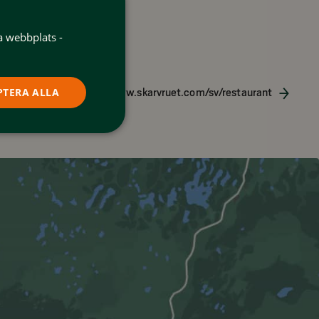
8 Tänndalen
a webbplats -
PTERA ALLA
vruetshogfjallshotel
www.skarvruet.com/sv/restaurant