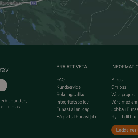
BRA ATT VETA
INFORMATI
rev
FAQ
Press
Kundservice
Om oss
Bokningsvillkor
Våra projekt
h erbjudanden,
Integritetspolicy
Våra medle
behandlas i
Funäsfjällen idag
Jobba i Funäs
På plats i Funäsfjällen
Hyr ut ditt b
Ladda ner 