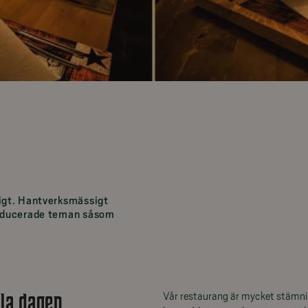
xigt. Hantverksmässigt
producerade teman såsom
la dagen
Vår restaurang är mycket stämni