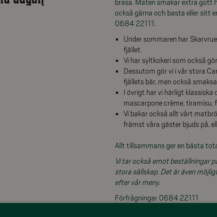
brasa. Maten smakar extra gott hä
också gärna och basta eller sitt e
0684 22111.
Under sommaren har Skarvruet 
fjället.
Vi har syltkokeri som också g
Dessutom gör vi i vår stora Car
fjällets bär, men också smaksat
I övrigt har vi härligt klassis
mascarpone crème, tiramisu, 
Vi bakar också allt vårt matbr
främst våra gäster bjuds på, 
Allt tillsammans ger en bästa tot
Vi tar också emot beställningar på
stora sällskap. Det är även möjlig
efter vår meny.
Förfrågningar 0684 22111