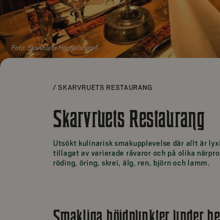
Foto:
Skarvruets Högfjällshotell
/
SKARVRUETS RESTAURANG
Skarvruets Restaurang
Utsökt kulinarisk smakupplevelse där allt är ly
tillagat av varierade råvaror och på olika när
röding, öring, skrei, älg, ren, björn och lamm.
Smakliga höjdpunkter under he