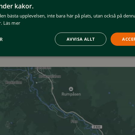
änder kakor.
Adress: Skarvruvägen 20, 840 9
 den bästa upplevelsen, inte bara här på plats, utan också på denn
Telefon: +46 (0)684-22 111
.
Läs mer
E-post:
info@skarvruet.com
Skarvruets
ER
AVVISA ALLT
ACCE
@skar
Högfjällshotell