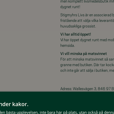
men komplett livsmedelsbutik mitt
dygnet runt!
Stigmyhrs Livs är en associerad bu
fristående att välja vilka leveran
huvudsakliga grossist.
Vi har alltid öppet!
Vi har öppet dygnet runt med mob
hemsida.
Vi vill minska på matsvinnet
För att minska matsvinnet så sam
granne med butiken. Där tar kock
och inte går att sälja i butiken,
Adress: Wallesvägen 3, 846 97 B
Telefon: 0684-20056
E-post:
butik@stigmyhrs.se
änder kakor.
Tiktok:
tiktok.com/@stigmyhrsli
 den bästa upplevelsen, inte bara här på plats, utan också på denn