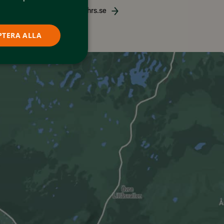
gmyhrslivs
www.stigmyhrs.se
PTERA ALLA