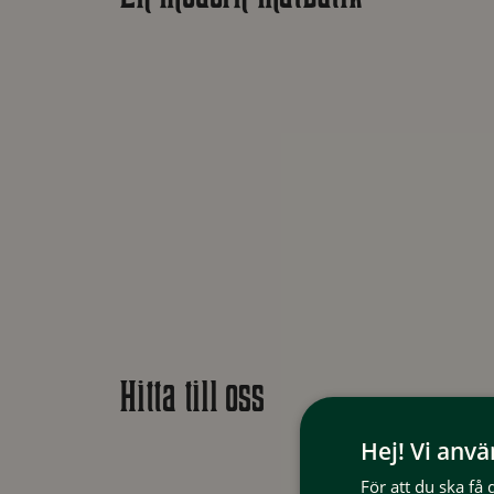
Hitta till oss
Hej! Vi anv
För att du ska få