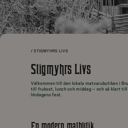
Foto:
Stigmyhrs Livs
/
STIGMYHRS LIVS
Stigmyhrs Livs
Välkommen till den lokala matvarubutiken i Bruk
till frukost, lunch och middag – och så klart til
lördagens fest.
En modern matbutik