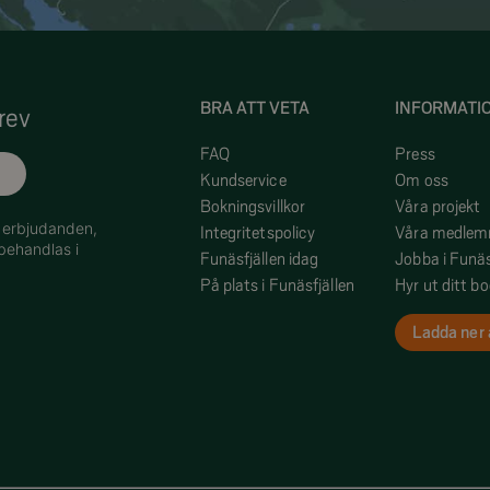
BRA ATT VETA
INFORMATI
rev
FAQ
Press
Kundservice
Om oss
Bokningsvillkor
Våra projekt
h erbjudanden,
Integritetspolicy
Våra medle
behandlas i
Funäsfjällen idag
Jobba i Funäs
På plats i Funäsfjällen
Hyr ut ditt b
Ladda ner 