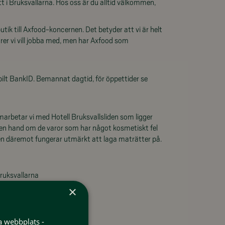
 i Bruksvallarna. Hos oss är du alltid välkommen,
tik till Axfood-koncernen. Det betyder att vi är helt
törer vi vill jobba med, men har Axfood som
ilt BankID. Bemannat dagtid, för öppettider se
arbetar vi med Hotell Bruksvallsliden som ligger
en hand om de varor som har något kosmetiskt fel
 men däremot fungerar utmärkt att laga maträtter på.
ruksvallarna
×
vs
a webbplats -