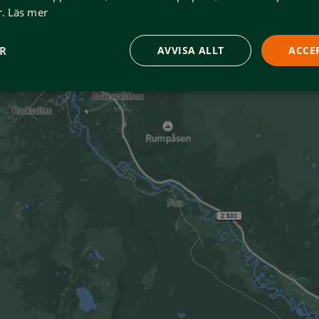
.
Läs mer
Stigmyhrs Livs
@sti
ER
AVVISA ALLT
ACCE