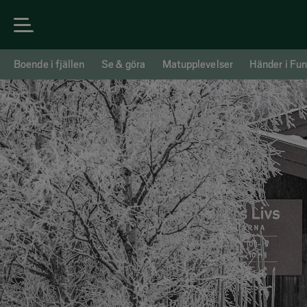
Boende i fjällen
Se & göra
Matupplevelser
Händer i Fun