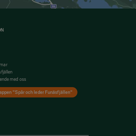
ON
mmar
fjällen
oende med oss
appen "Spår och leder Funäsfjällen"