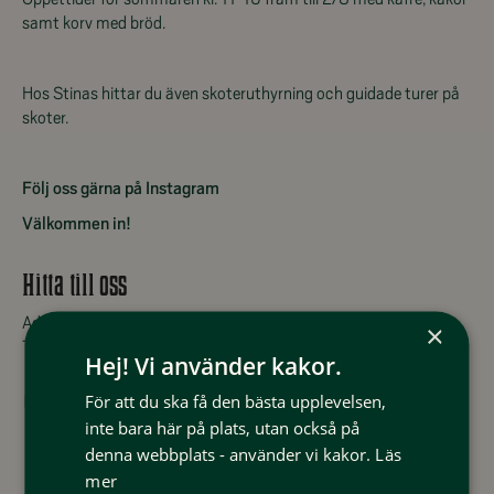
samt korv med bröd.
Hos Stinas hittar du även skoteruthyrning och guidade turer på
skoter.
Följ oss gärna på Instagram
Välkommen in!
Hitta till oss
Adress: Rörosvägen 433, 846 98 Tänndalen
×
Telefonnummer: +46 (0)70-270 32 46
Hej! Vi använder kakor.
För att du ska få den bästa upplevelsen,
Stinas Tänndalen Instagram
inte bara här på plats, utan också på
denna webbplats - använder vi kakor.
Läs
mer