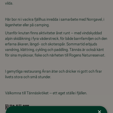
vilda.
Här bor ni i vackra fjällhus inredda i samarbete med Norrgavel, i
lägenheter eller på camping.
Utanför knuten finns aktiviteter året runt – med vindskyddad
alpin skidåkning i fyra väderstreck, för både barnfamiljen och den
erfarna åkaren, längd- och skoterspår. Sommartid erbjuds
vandring, klättring, cykling och paddling. Tännäs är också känt
för sina myskoxar, fiske och närheten till Rogens Naturreservat.
I gemytliga restaurang Árran äter och dricker ni gott och firar
livets stora och små stunder.
Välkomna till Tännäskröket – ett eget ställe i fjällen.
Hitta till oss
×