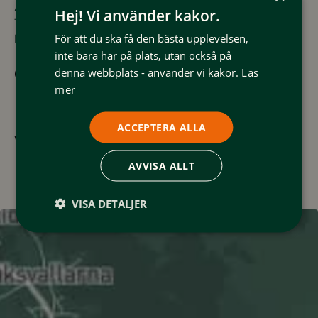
Adress: Karl Johans väg, 840 94 Tännäs
Hej! Vi använder kakor.
Telefon: 0684-24 000
För att du ska få den bästa upplevelsen,
E-post:
bokning@tannaskroket.se
inte bara här på plats, utan också på
denna webbplats - använder vi kakor.
Läs
Tännäskröket
mer
@tannaskroket
ACCEPTERA ALLA
www.tannaskroket.se
AVVISA ALLT
VISA DETALJER