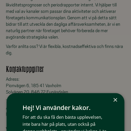
likviditetsprognoser och periodrapporter internt. Vi hjälper till
med val av kanaler som passar dina aktiviteter och aktiverar
företagets kommunikationsplan. Genom att vi på detta sätt
bidrar till att utveckla den dagliga affärsverksamheten, är vi en
naturlig partner när företaget behöver förbereda de mer
avgörande strategiska valen.
Varför anlita oss? Vi är flexibla, kostnadseffektiva och finns nära
dig.
Kontaktuppgifter
Adress:
Pionvägen 6, 185 41 Vaxholm
Solvägen 20, 846 72 Funäsdalen
×
Telefon:
Hej! Vi använder kakor.
Åsa Blanc 070-571 87 00
Michel Blanc 070-375 17 27
För att du ska få den bästa upplevelsen,
inte bara här på plats, utan också på
www.toplineconsulting.se
denna webbplats - använder vi kakor.
Läs