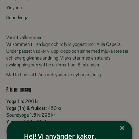
Yinyoga
Soundyoga
Varmt välkommen !
Välkommen till en lugn och rofylld yogastund i Aula Capella.
Under passet väcker vi upp kropp och sinne med mjuka rörelser
och energigivande andning. Vi avslutar med en stunds
avslappning och sätter en intention för stunden.
Matta finns att låna och yogan är nybörjarvänlig.
Pris per person
Yoga 1 h:
200 kr
Yoga (1h) & frukost:
450 kr
Soundyoga 1,5 h
: 295 kr
Yinyoga 1,5 h
: 295 kr
×
Boka din plats här!
Hej! Vi använder kakor.