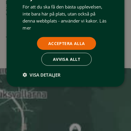
Du kan också alltid boka din plats genom att ringa på 0684-
För att du ska få den bästa upplevelsen,
230 30 eller maila
info@fjallnas.se
inte bara här på plats, utan också på
Vi erbjuder även drop-in i mån av plats.
denna webbplats - använder vi kakor.
Läs
mer
Till Yoga Fjällnäs
ACCEPTERA ALLA
AVVISA ALLT
VISA DETALJER