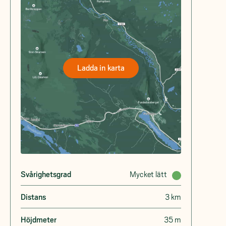
Ladda in karta
Svårighetsgrad
Mycket lätt
Distans
3 km
Höjdmeter
35 m