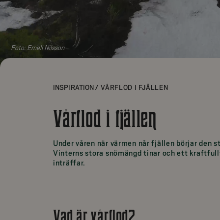
Foto:
Emeli Nilsson
INSPIRATION
/
VÅRFLOD I FJÄLLEN
Vårflod i fjällen
Under våren när värmen når fjällen börjar den 
Vinterns stora snömängd tinar och ett kraftful
inträffar.
Vad är vårflod?