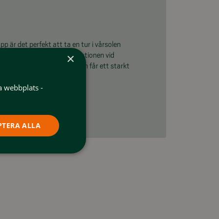
p är det perfekt att ta en tur i vårsolen
l ljusnans brus. Vid kraftstationen vid
×
vattenfall, men hela Ljusnan får ett starkt
a webbplats -
PTERA ALLA