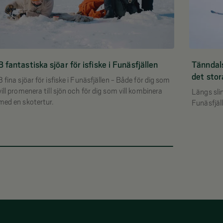
8 fantastiska sjöar för isfiske i Funäsfjällen
Tänndals
det stor
8 fina sjöar för isfiske i Funäsfjällen - Både för dig som
vill promenera till sjön och för dig som vill kombinera
Längs sli
med en skotertur.
Funäsfjäl