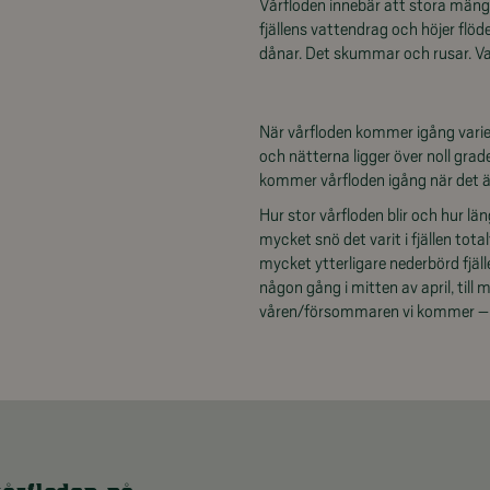
Vårfloden innebär att stora mäng
fjällens vattendrag och höjer flöd
dånar. Det skummar och rusar. Vat
När vårfloden kommer igång varier
och nätterna ligger över noll grad
kommer vårfloden igång när det är 
Hur stor vårfloden blir och hur lä
mycket snö det varit i fjällen tot
mycket ytterligare nederbörd fjäl
någon gång i mitten av april, till 
våren/försommaren vi kommer – h