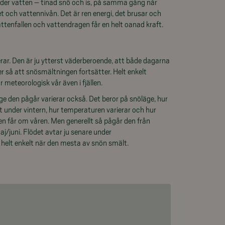
der vatten – tinad snö och is, på samma gång når
et och vattennivån. Det är ren energi, det brusar och
tenfallen och vattendragen får en helt oanad kraft.
ar. Den är ju ytterst väderberoende, att både dagarna
er så att snösmältningen fortsätter. Helt enkelt
meteorologisk vår även i fjällen.
nge den pågår varierar också. Det beror på snöläge, hur
alt under vintern, hur temperaturen varierar och hur
len får om våren. Men generellt så pågår den från
maj/juni. Flödet avtar ju senare under
elt enkelt när den mesta av snön smält.