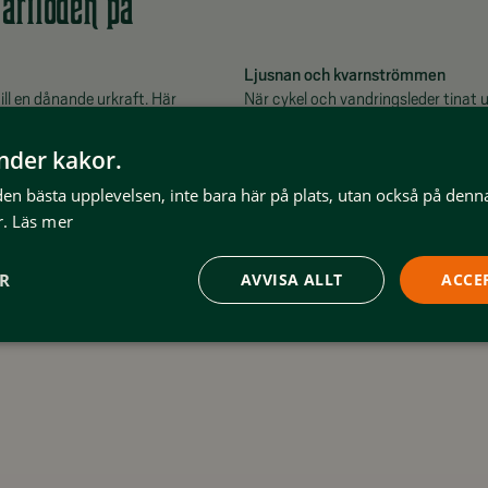
vårfloden på
Ljusnan och kvarnströmmen
till en dånande urkraft. Här
När cykel och vandringsleder tinat up
a bilen och parkera på
(eller försommarsolen) och lyssna til
l, eller ta de många
Kvarströmmen blir det som ett litet 
änder kakor.
vanifrån.
flöde under våren.
 den bästa upplevelsen, inte bara här på plats, utan också på denn
.
Läs mer
ER
AVVISA ALLT
ACCE