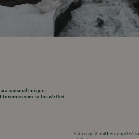
stora snösmältningen.
lt fenomen som kallas vårflod
Från ungefär mitten av april så ka