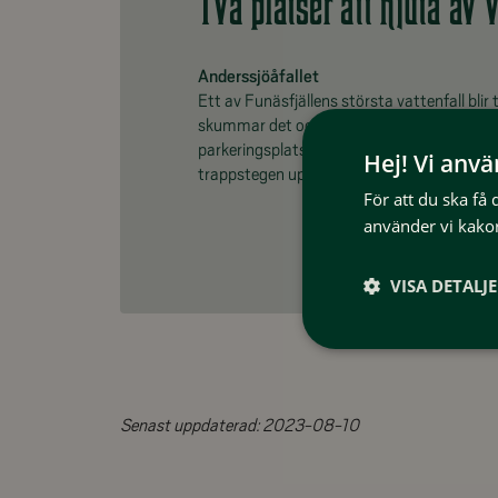
Två platser att njuta av 
Anderssjöåfallet
Ett av Funäsfjällens största vattenfall blir 
skummar det och brusar rejält. Hit kan du t
parkeringsplatsen och antingen kolla på hål
Hej! Vi anv
trappstegen upp för att spana på kraften o
För att du ska få
använder vi kakor
VISA DETALJ
Senast uppdaterad:
2023-08-10