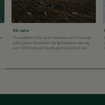
Vår natur
 en
I Funäsfjällen möter du ett landskap som format sig
självt genom årtusenden, där fjälltopparna reser sig
över 1000 meter och bjuder på milsvid utsikt över
dalar, sjöar och skogar.