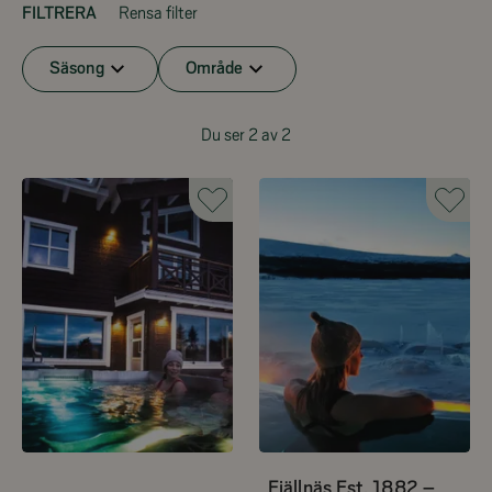
FILTRERA
Rensa filter
Säsong
Område
Du ser 2 av 2
Fjällnäs Est. 1882 –