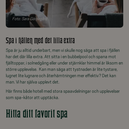
Foto:
Sara Gärdegård
Spa i fjällen med det lilla extra
Spa är ju alltid underbart, men vi skulle nog säga att spa i fjällen
har det där lilla extra. Att sitta i en bubbelpool och spana mot
fjälltoppar, i solnedgång eller under stjärnklar himmel är liksom en
större upplevelse. Kan man säga att tystnaden är lite tystare,
lugnet lite lugnare och återhämtningen mer effektiv? Det kan
man. Vi har själva upplevt det.
Här finns både hotell med stora spaavdelningar och upplevelser
som spa-kåtor att upptäcka.
Hitta ditt favorit spa