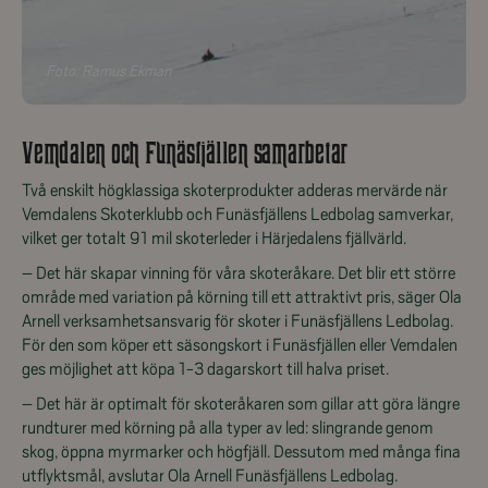
Foto:
Ramus Ekman
Vemdalen och Funäsfjällen samarbetar
Två enskilt högklassiga skoterprodukter adderas mervärde när
Vemdalens Skoterklubb och Funäsfjällens Ledbolag samverkar,
vilket ger totalt 91 mil skoterleder i Härjedalens fjällvärld.
– Det här skapar vinning för våra skoteråkare. Det blir ett större
område med variation på körning till ett attraktivt pris, säger Ola
Arnell verksamhetsansvarig för skoter i Funäsfjällens Ledbolag.
För den som köper ett säsongskort i Funäsfjällen eller Vemdalen
ges möjlighet att köpa 1-3 dagarskort till halva priset.
– Det här är optimalt för skoteråkaren som gillar att göra längre
rundturer med körning på alla typer av led: slingrande genom
skog, öppna myrmarker och högfjäll. Dessutom med många fina
utflyktsmål, avslutar Ola Arnell Funäsfjällens Ledbolag.