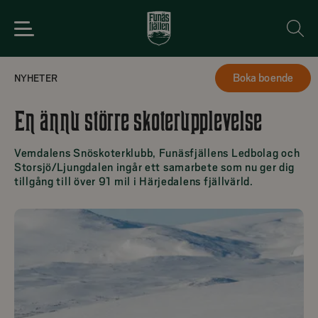
2024-11-06
Boka boende
NYHETER
En ännu större skoterupplevelse
Vemdalens Snöskoterklubb, Funäsfjällens Ledbolag och
Storsjö/Ljungdalen ingår ett samarbete som nu ger dig
tillgång till över 91 mil i Härjedalens fjällvärld.