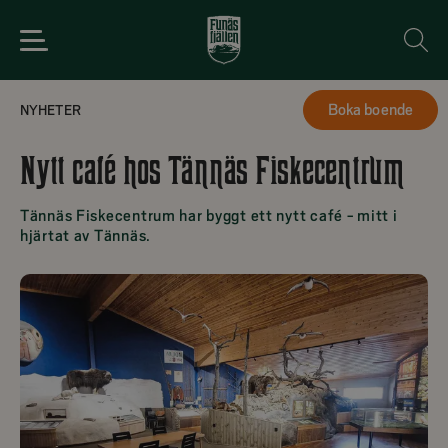
2024-06-04
Boka boende
NYHETER
Nytt café hos Tännäs Fiskecentrum
Tännäs Fiskecentrum har byggt ett nytt café - mitt i
hjärtat av Tännäs.