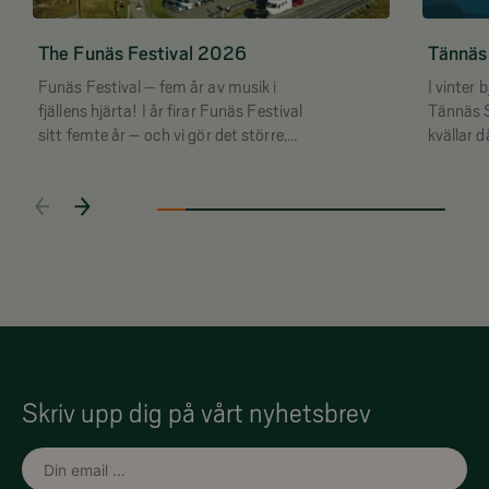
The Funäs Festival 2026
Tännäs
Funäs Festival – fem år av musik i
I vinter 
fjällens hjärta! I år firar Funäs Festival
Tännäs S
sitt femte år – och vi gör det större,
kvällar 
närmare och mer levande än någonsin.
fjällupp
Skriv upp dig på vårt nyhetsbrev