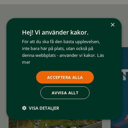
×
Du kanske också gillar det här?
Hej! Vi använder kakor.
För att du ska få den bästa upplevelsen,
inte bara här på plats, utan också på
denna webbplats - använder vi kakor.
Läs
mer
ACCEPTERA ALLA
AVVISA ALLT
VISA DETALJER