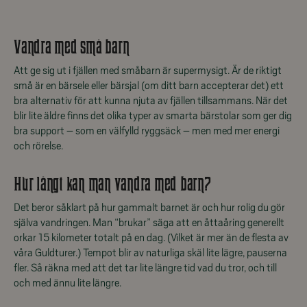
Vandra med små barn
Att ge sig ut i fjällen med småbarn är supermysigt. Är de riktigt
små är en bärsele eller bärsjal (om ditt barn accepterar det) ett
bra alternativ för att kunna njuta av fjällen tillsammans. När det
blir lite äldre finns det olika typer av smarta bärstolar som ger dig
bra support – som en välfylld ryggsäck – men med mer energi
och rörelse.
Hur långt kan man vandra med barn?
Det beror såklart på hur gammalt barnet är och hur rolig du gör
själva vandringen. Man “brukar” säga att en åttaåring generellt
orkar 15 kilometer totalt på en dag. (Vilket är mer än de flesta av
våra Guldturer.) Tempot blir av naturliga skäl lite lägre, pauserna
fler. Så räkna med att det tar lite längre tid vad du tror, och till
och med ännu lite längre.