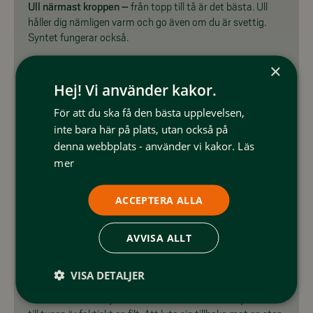
Ull närmast kroppen –
från topp till tå är det bästa. Ull
håller dig nämligen varm och go även om du är svettig.
Syntet fungerar också.
×
Miniupplevelser och många pauser.
Vandrar du med barn
är det sällan målet som är målet. Det är att njuta av tiden
Hej! Vi använder kakor.
tillsammans. Och pauser är perfekt för detta. Leta upp de
För att du ska få den bästa upplevelsen,
coolaste stenarna, kolla in mossor, fjällväxter och spana
inte bara här på plats, utan också på
efter lämmelbon längs leden. Att klämma in upplevelse-
denna webbplats - använder vi kakor.
Läs
pauser mellan fikapauserna är att rekommendera: Både
för att alla kan återhämta och för att det är roligt! Tiden
mer
kommer att flyga förbi och barnen kommer att längta
efter nästa tur.
ACCEPTERA ALLA
Packa lite extra.
På fjällturen med barn kan det vara bra
AVVISA ALLT
att packa extra – förutom de självklara regnskyddet.
Varma energiknippen blir lätt kalla i fjällvinden.
Utforskandet av bäckar och myrar kan lätt bli en blöt
VISA DETALJER
upplevelse. Så ta med dig lite mer än vad du tror att du
behöver. En lite skrymmande sak som kan öka mysfaktorn