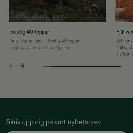
Bestig 40 toppar
Fjällva
Anta utmaningen - Bestig 40 toppar
Att vandr
över 1000 meter i Funäsfjällen.
fjällvand
sig från 
fjällen s
höstfärg
Skriv upp dig på vårt nyhetsbrev