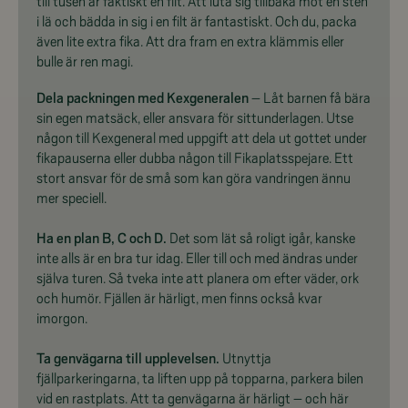
till tusen är faktiskt en filt. Att luta sig tillbaka mot en sten
i lä och bädda in sig i en filt är fantastiskt. Och du, packa
även lite extra fika. Att dra fram en extra klämmis eller
bulle är ren magi.
Dela packningen med Kexgeneralen
– Låt barnen få bära
sin egen matsäck, eller ansvara för sittunderlagen. Utse
någon till Kexgeneral med uppgift att dela ut gottet under
fikapauserna eller dubba någon till Fikaplatsspejare. Ett
stort ansvar för de små som kan göra vandringen ännu
mer speciell.
Ha en plan B, C och D.
Det som lät så roligt igår, kanske
inte alls är en bra tur idag. Eller till och med ändras under
själva turen. Så tveka inte att planera om efter väder, ork
och humör. Fjällen är härligt, men finns också kvar
imorgon.
Ta genvägarna till upplevelsen.
Utnyttja
fjällparkeringarna, ta liften upp på topparna, parkera bilen
vid en rastplats. Att ta genvägarna är härligt – och här