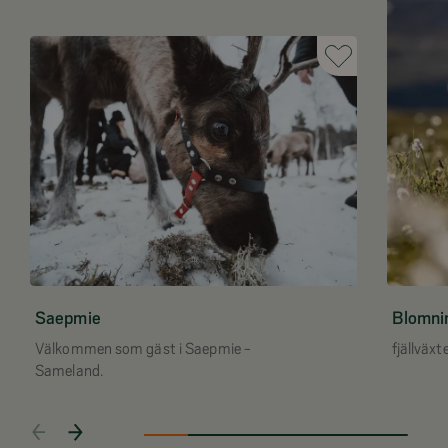
Saepmie
Blomnin
Välkommen som gäst i Saepmie -
fjällväx
Sameland.