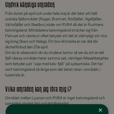
Undvik känsliga områden
Från slutet på april och under hela maj är det bäst att helt
undvika fjällområdet (Rogen, Brattriet, Rödfjället, Vigelfjällen,
Vättafjället och Skedbro) söder om RV84 då det är Ruvhtens
kalvningsland. Mittådalens kalvningsland sträcker sig från
Flatruet och västerut vilket betyder att det är olämpligt att röra
sig kring Skars och Helags. Ett bra riktmärke är när det blir
skoterförbud den 20e april.
Om du är observant när du studerar kartor så ser du att en del
fjäll i dessa områden heter samma sak, nämligen Miesehketjahke
som betyder just “vaja med kalv-fjäll” på sydsamiska. Det har
varit kalvningsland så länge som det betat renar i området, i
tusentals år.
Vilka områden kan jag röra mig i?
Området mellan Ljusnan och RV84 är inget kalvningsland och
samtidigt otroligt fint och lättillgängligt.
×
Skarvarna