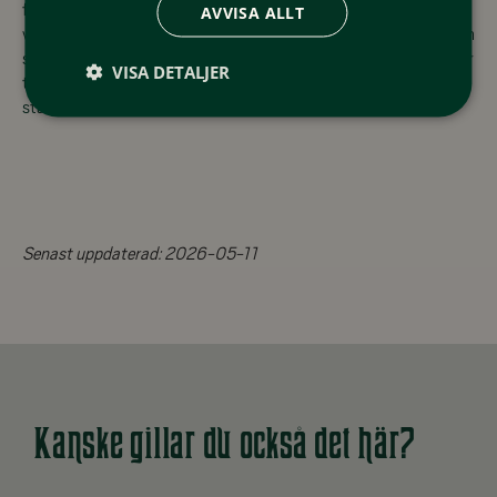
fram till Glåmos ta höger på väg 561. Här börjar den kanske
AVVISA ALLT
vackraste delen av turen, med fjällen i fonden och sjön Aursunden
som följer dig på höger sida. När du når fram till väg 705 ta höger
VISA DETALJER
tillbaka mot Brekken. Tillbaka i Brekken tar du vänster mot
starten i Vauldalen.
Senast uppdaterad:
2026-05-11
Kanske gillar du också det här?