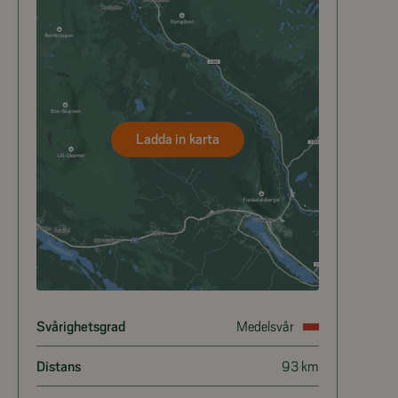
Ladda in karta
Svårighetsgrad
Medelsvår
Distans
93 km