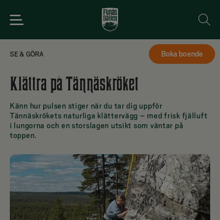
Boka boende
SE & GÖRA
Spara
Klättra på Tännäskröket
Känn hur pulsen stiger när du tar dig uppför
Tännäskrökets naturliga klättervägg – med frisk fjälluft
i lungorna och en storslagen utsikt som väntar på
toppen.