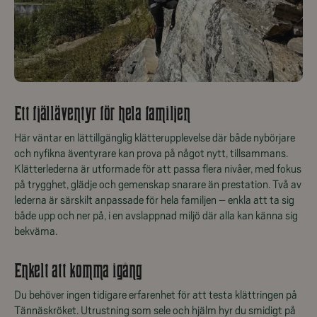
Ett fjälläventyr för hela familjen
Här väntar en lättillgänglig klätterupplevelse där både nybörjare
och nyfikna äventyrare kan prova på något nytt, tillsammans.
Klätterlederna är utformade för att passa flera nivåer, med fokus
på trygghet, glädje och gemenskap snarare än prestation. Två av
lederna är särskilt anpassade för hela familjen – enkla att ta sig
både upp och ner på, i en avslappnad miljö där alla kan känna sig
bekväma.
Enkelt att komma igång
Du behöver ingen tidigare erfarenhet för att testa klättringen på
Tännäskröket. Utrustning som sele och hjälm hyr du smidigt på