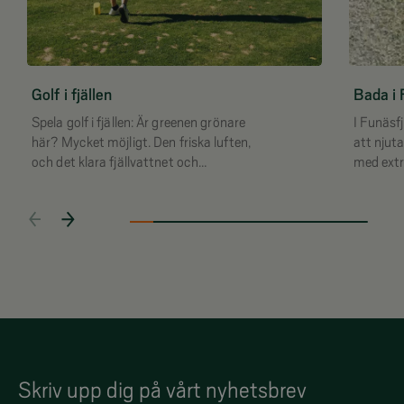
Golf i fjällen
Bada i 
Spela golf i fjällen: Är greenen grönare
I Funäsf
här? Mycket möjligt. Den friska luften,
att njut
och det klara fjällvattnet och
jordmånen gör Funäsfjällens golfbanor
frodiga och en fröjd att spela på.
Skriv upp dig på vårt nyhetsbrev