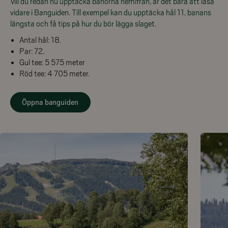
Vill du redan nu upptäcka banorna hemifrån, är det bara att läsa
vidare i Banguiden.
Till exempel kan du upptäcka hål 11, banans
längsta och få tips på hur du bör lägga slaget.
Antal hål: 18.
Par: 72.
Gul tee: 5 575 meter
Röd tee: 4 705 meter.
Öppna banguiden