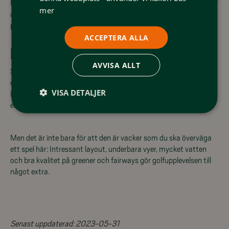
Funäsfjällen. Carin Koch, Maria Hjorth och Sophie Gustafson har
mer
alla deltagit och spelat på Ljusnedal. Carin Koch segrade 1993
på 217 slag (+1).
ACCEPTERA ALLA
Bedårande banlayout
AVVISA ALLT
Svensk Golf 18-hålsbanan i Ljusnedal som helt bedårande. Och
det är många som håller med. “Seaside-hålen” utmed
VISA DETALJER
Ljusnedalssjön är sagolika. Det gör att vi vågar lova att detta är
en av Sveriges vackraste golfbanor.
Men det är inte bara för att den är vacker som du ska överväga
ett spel här: Intressant layout, underbara vyer, mycket vatten
och bra kvalitet på greener och fairways gör golfupplevelsen till
något extra.
Senast uppdaterad:
2023-05-31