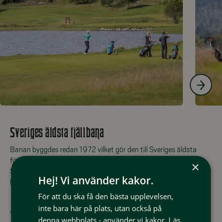
Sveriges äldsta fjällbana
Banan byggdes redan 1972 vilket gör den till Sveriges äldsta
fjällbana. Golfbanan ritades av Nils Sköld och Sune Linde.
×
Samma år bildades också golfklubben. Klubben fick sina första 9
Hej! Vi använder kakor.
hål 1973 för att 14 år senare omfatta 18 hål.
För att du ska få den bästa upplevelsen,
inte bara här på plats, utan också på
Vid två tillfällen har den svenska proffstouren förlagt tävlingar i
denna webbplats - använder vi kakor.
Läs