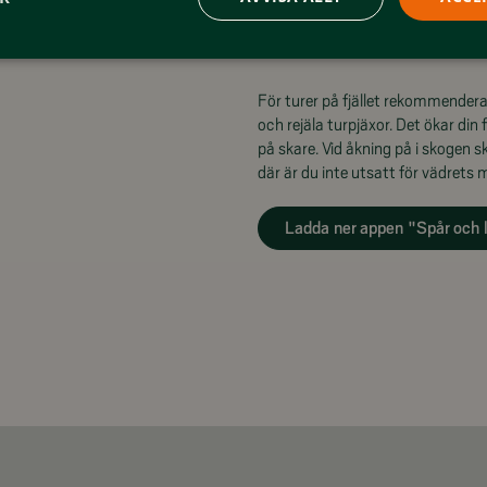
appen Spår och leder Funäsfjällen
För turer på fjället rekommenderas
och rejäla turpjäxor. Det ökar din
på skare. Vid åkning på i skogen 
där är du inte utsatt för vädrets 
Ladda ner appen "Spår och l