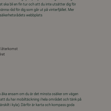
t ska bli en fin tur och att du inte utsätter dig för
änna råd för dig som går ut på vinterfjället. Mer
lsäkerhetsrådets webbplats
d återkomst
dret
e ska åka ensam om du är det minsta osäker om vägen
vet att du har mobiltäckning i hela området och tänk på
särskilt i kyla). Därför är karta och kompass goda