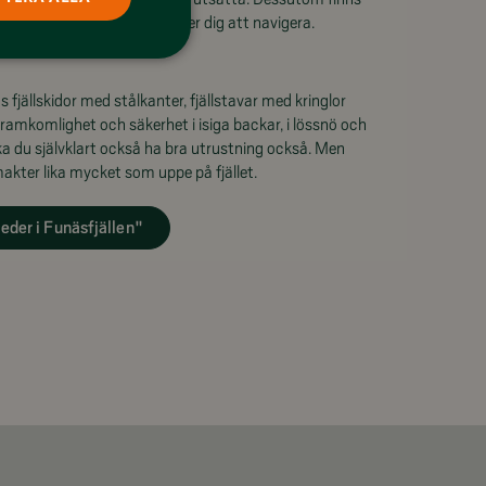
 samt Fjällkartan som hjälper dig att navigera.
 fjällskidor med stålkanter, fjällstavar med kringlor
 framkomlighet och säkerhet i isiga backar, i lössnö och
ska du självklart också ha bra utrustning också. Men
makter lika mycket som uppe på fjället.
eder i Funäsfjällen"