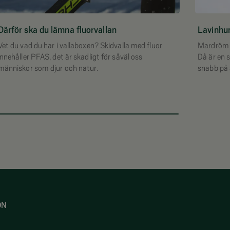
Därför ska du lämna fluorvallan
Lavinhu
Vet du vad du har i vallaboxen? Skidvalla med fluor
Mardröm i
innehåller PFAS, det är skadligt för såväl oss
Då är en s
människor som djur och natur.
snabb på 
lavinhund
ON