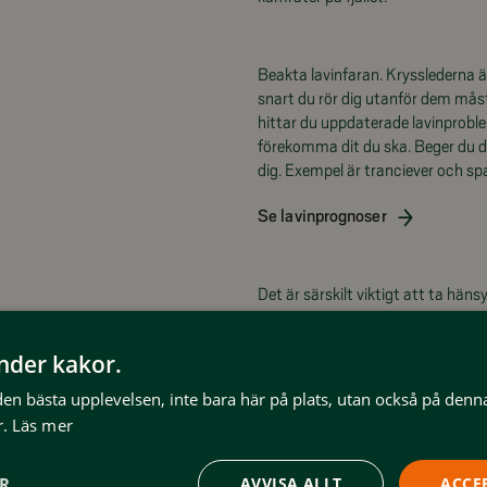
Beakta lavinfaran. Krysslederna är
snart du rör dig utanför dem mås
hittar du uppdaterade lavinproble
förekomma dit du ska. Beger du dig
dig. Exempel är tranciever och sp
Se lavinprognoser
Det är särskilt viktigt att ta häns
kalfjället än längre ned och dess k
uppe på fjället i mer än obetydlig
änder kakor.
Dessa regler är särskilt viktiga a
fjällskidturerna, Storvigeln, Rödfj
 den bästa upplevelsen, inte bara här på plats, utan också på denn
makter. För Storvigeln och Rödfjäl
.
Läs mer
på din orienteringsförmåga.
Vid alla turer på fjället i detta 
ER
AVVISA ALLT
ACCE
000, där en sida är vinterkarta 