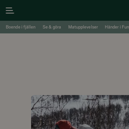
Boende i fjällen
Se & göra
Matupplevelser
Händer i Fun