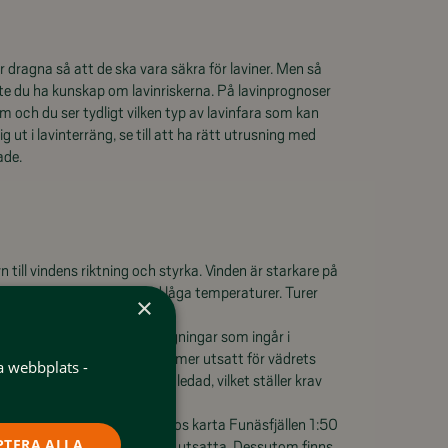
 dragna så att de ska vara säkra för laviner. Men så
te du ha kunskap om lavinriskerna. På lavinprognoser
m och du ser tydligt vilken typ av lavinfara som kan
 ut i lavinterräng, se till att ha rätt utrusning med
ade.
yn till vindens riktning och styrka. Vinden är starkare på
yleffekt är stor, särskilt vid låga temperaturer. Turer
×
 motvind bör undvikas.
tt beakta vid de tre toppbestigningar som ingår i
ället och Ånnfjället, där du är mer utsatt för vädrets
a webbplats -
let är också sista etappen oledad, vilket ställer krav
område bör du ha med dig Calazos karta Funäsfjällen 1:50
PTERA ALLA
med skid- och skoterleder och utsatta. Dessutom finns