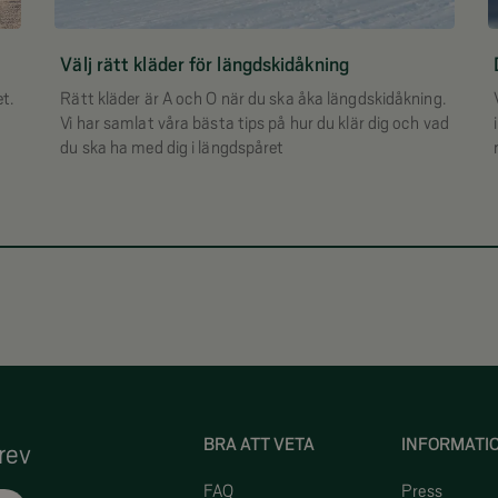
Välj rätt kläder för längdskidåkning
t.
Rätt kläder är A och O när du ska åka längdskidåkning.
Vi har samlat våra bästa tips på hur du klär dig och vad
du ska ha med dig i längdspåret
BRA ATT VETA
INFORMATI
rev
FAQ
Press