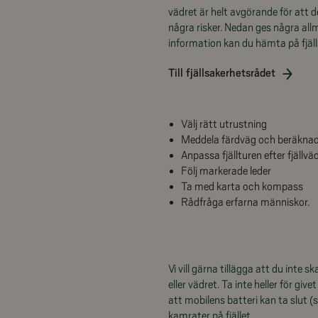
vädret är helt avgörande för att de
några risker. Nedan ges några allm
information kan du hämta på fjäl
Till fjällsakerhetsrådet
Välj rätt utrustning
Meddela färdväg och beräkna
Anpassa fjällturen efter fjällvä
Följ markerade leder
Ta med karta och kompass
Rådfråga erfarna människor.
Vi vill gärna tillägga att du int
eller vädret. Ta inte heller för gi
att mobilens batteri kan ta slut (
kamrater på fjället.