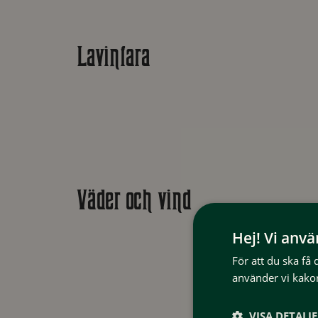
Lavinfara
Väder och vind
Hej! Vi anv
För att du ska få
använder vi kakor
VISA DETALJ