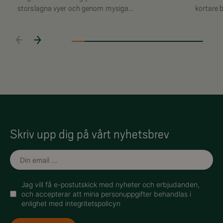
storslagna vyer och genom mysiga
kortare 
skogar.
platta s
med bar
Skriv upp dig på vårt nyhetsbrev
Jag vill få e-postutskick med nyheter och erbjudanden,
och accepterar att mina personuppgifter behandlas i
enlighet med integritetspolicyn