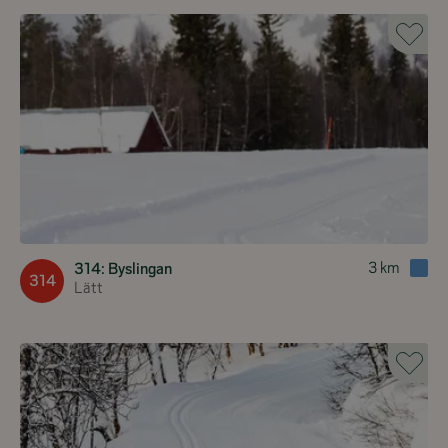
3
km
314: Byslingan
314
Lätt