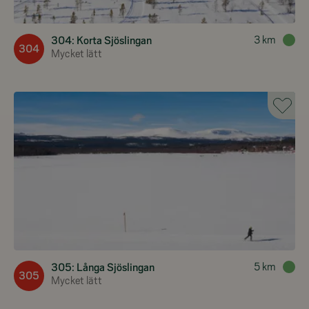
3
km
304: Korta Sjöslingan
304
Mycket lätt
5
km
305: Långa Sjöslingan
305
Mycket lätt