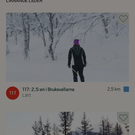
LIKNANDE LEDER
2,5
km
117: 2,5:an i Bruksvallarna
117
Lätt