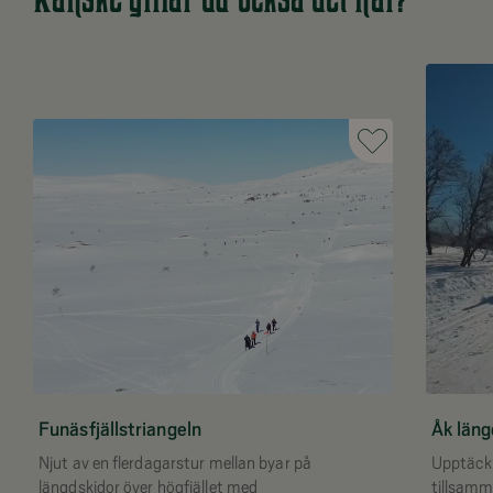
Funäsfjällstriangeln
Åk läng
Njut av en flerdagarstur mellan byar på
Upptäck 
längdskidor över högfjället med
tillsamm