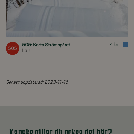
4
km
505: Korta Strömspåret
505
Lätt
Senast uppdaterad:
2023-11-16
Kanske gillar du också det här?