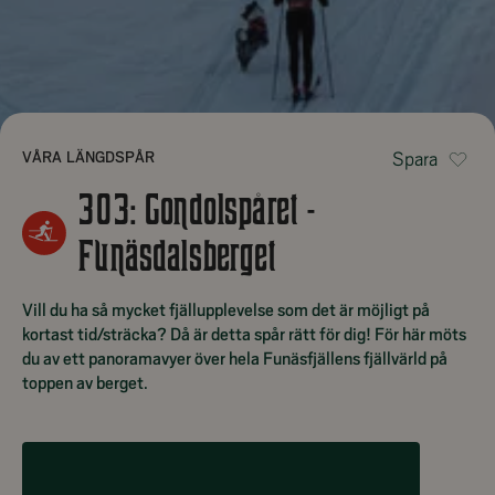
VÅRA LÄNGDSPÅR
Spara
303: Gondolspåret -
Funäsdalsberget
Vill du ha så mycket fjällupplevelse som det är möjligt på
kortast tid/sträcka? Då är detta spår rätt för dig! För här möts
du av ett panoramavyer över hela Funäsfjällens fjällvärld på
toppen av berget.
303: GONDOLSPÅRET - FUNÄSDALSBERGET