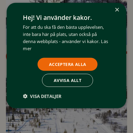
×
Hej! Vi använder kakor.
För att du ska få den bästa upplevelsen,
inte bara här på plats, utan också på
denna webbplats - använder vi kakor.
Läs
mer
2
km
406: 2:an
406
Medelsvår
ACCEPTERA ALLA
AVVISA ALLT
VISA DETALJER