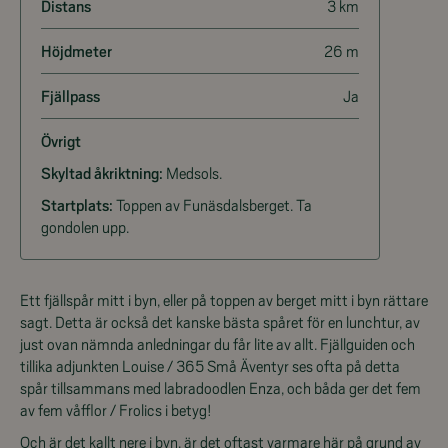
Distans
3 km
Höjdmeter
26 m
Fjällpass
Ja
Övrigt
Skyltad åkriktning:
Medsols.
Startplats:
Toppen av Funäsdalsberget. Ta
gondolen upp.
Ett fjällspår mitt i byn, eller på toppen av berget mitt i byn rättare
sagt. Detta är också det kanske bästa spåret för en lunchtur, av
just ovan nämnda anledningar du får lite av allt. Fjällguiden och
tillika adjunkten Louise / 365 Små Äventyr ses ofta på detta
spår tillsammans med labradoodlen Enza, och båda ger det fem
av fem våfflor / Frolics i betyg!
Och är det kallt nere i byn, är det oftast varmare här på grund av