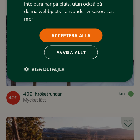
inte bara här på plats, utan också på
denna webbplats - använder vi kakor.
Läs
mer
ACCEPTERA ALLA
AVVISA ALLT
VISA DETALJER
1
km
409: Kröketrundan
409
Mycket lätt