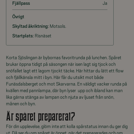
Fjällpass
Ja
Övrigt
Skyltad åkriktning:
Motsols.
Startplats:
Risnäset
Korta Sjöslingan är bybornas favoritrunda på lunchen. Spåret
brukar öppna tidigt på säsongen när isen lagt sig tjock och
snöfallet lagt ett lagom tjockt täcke. Här hittar du lätt ett flow
och fjällkänsla mitt i byn. Här får du utsikt mot både
Funäsdalsberget och mot Skarvarna. En väldigt vacker runda på
kvällen med pannlampa, där byn lyser upp och ibland kan man
lika gärna stänga av lampan och njuta av ljuset från snön,
månen och byn.
Är spåret preparerat?
För din upplevelse, glöm inte att kolla spårstatus innan du ger dig
ut. Då ser du om spåret är öppet, när det preparerades och om