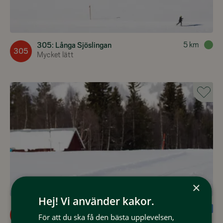
5
km
305: Långa Sjöslingan
305
Mycket lätt
×
Hej! Vi använder kakor.
3
km
314: Byslingan
314
För att du ska få den bästa upplevelsen,
Lätt