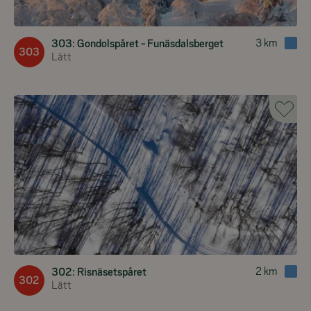
3
km
303: Gondolspåret - Funäsdalsberget
303
Lätt
2
km
302: Risnäsetspåret
302
Lätt