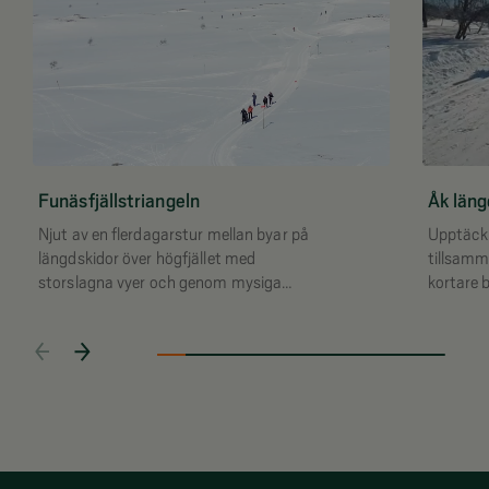
Funäsfjällstriangeln
Åk läng
Njut av en flerdagarstur mellan byar på
Upptäck 
längdskidor över högfjället med
tillsamm
storslagna vyer och genom mysiga
kortare 
skogar.
platta s
med bar