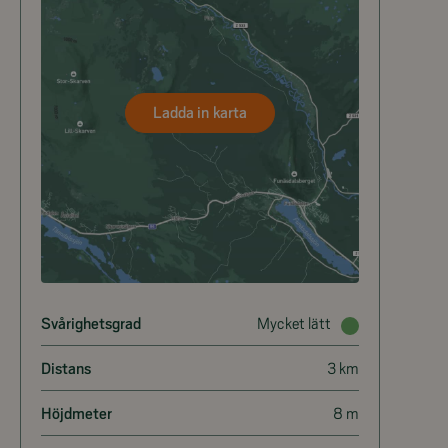
Ladda in karta
Svårighetsgrad
Mycket lätt
Distans
3 km
Höjdmeter
8 m