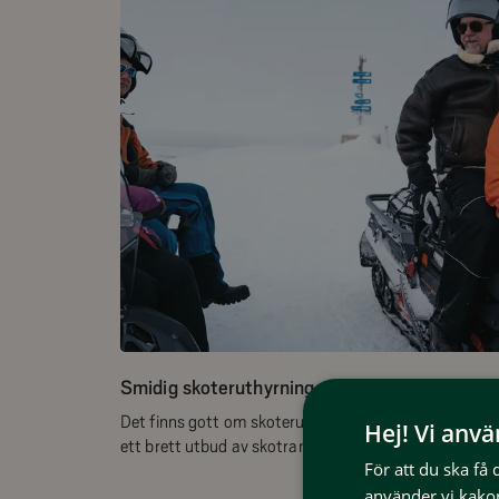
Smidig skoteruthyrning
Det finns gott om skoteruthyrare i Funäsfjällen som 
Hej! Vi anv
ett brett utbud av skotrar för dina behov.
För att du ska få
använder vi kakor