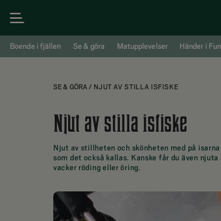
Boende i fjällen
Se & göra
Matupplevelser
Händer i Fun
SE & GÖRA
/
NJUT AV STILLA ISFISKE
Njut av stilla isfiske
Njut av stillheten och skönheten med på isarna 
som det också kallas. Kanske får du även njuta 
vacker röding eller öring.