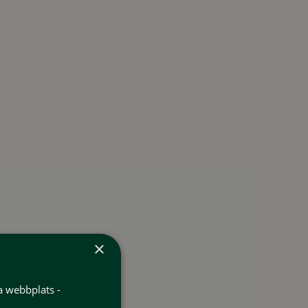
×
a webbplats -