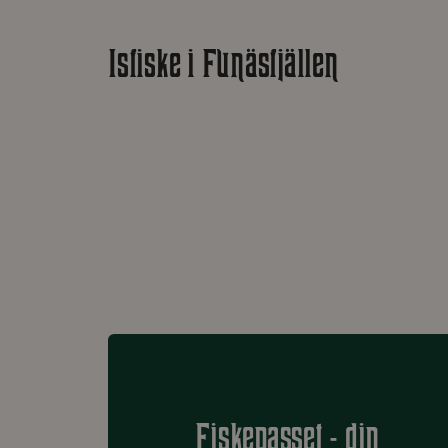
Isfiske i Funäsfjällen
Fiskepasset - din