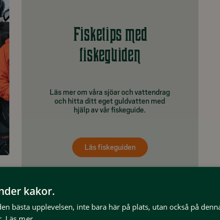
Fisketips med
fiskeguiden
Läs mer om våra sjöar och vattendrag
och hitta ditt eget guldvatten med
hjälp av vår fiskeguide.
Läs fiskeguiden
har
änder kakor.
 den bästa upplevelsen, inte bara här på plats, utan också på denn
.
Läs mer