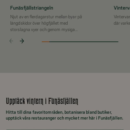
Funäsfjällstriangeln
Vinterva
Njut av en flerdagarstur mellan byar på
Vinterva
längdskidor över högfjället med
där varke
storslagna vyer och genom mysiga
skogar.
Upptäck vintern i Funäsfjällen
Hitta till dina favoritområden, botanisera bland butiker,
upptäck våra restauranger och mycket mer här i Funäsfjällen.