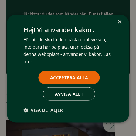
Här hittar du det som händer här i Funäsfjällen,
×
alltifrån evenemang och aktiviteter.
Hej! Vi använder kakor.
För att du ska få den bästa upplevelsen,
inte bara här på plats, utan också på
denna webbplats - använder vi kakor.
Läs
Händer i Funäsfjällen
mer
ACCEPTERA ALLA
AVVISA ALLT
Fira och njut i magisk natur
VISA DETALJER