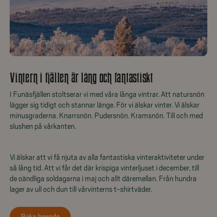
Foto:
Emeli Nilsson
Vintern i fjällen är lång och fantastiskt
I Funäsfjällen stoltserar vi med våra långa vintrar. Att natursnön
lägger sig tidigt och stannar länge. För vi älskar vinter. Vi älskar
minusgraderna. Knarrsnön. Pudersnön. Kramsnön. Till och med
slushen på vårkanten.
Vi älskar att vi få njuta av alla fantastiska vinteraktiviteter under
så lång tid. Att vi får det där krispiga vinterljuset i december, till
de oändliga soldagarna i maj och allt däremellan. Från hundra
lager av ull och dun till vårvinterns t-shirtväder.
Boka boende